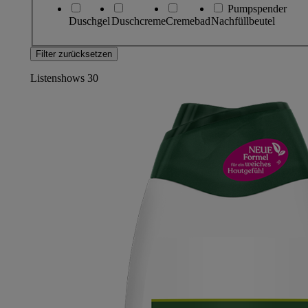
Pumpspender
Duschgel
Duschcreme
Cremebad
Nachfüllbeutel
Filter zurücksetzen
Listenshows
30