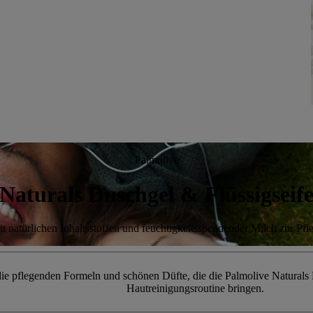
Palmolive
Naturals Duschgel & Flüssigseif
t natürlichen Inhaltsstoffen und feuchtigkeitsspendender Milch zur Pfl
die pflegenden Formeln und schönen Düfte, die die Palmolive Naturals P
Hautreinigungsroutine bringen.