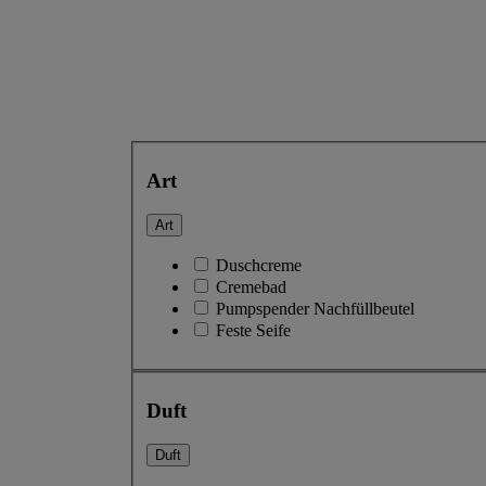
Art
Art
Duschcreme
Cremebad
Pumpspender Nachfüllbeutel
Feste Seife
Duft
Duft